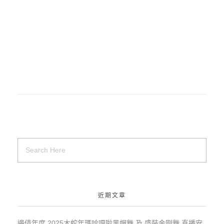
近期文章
邊倩年度 2025木蛇年瑪哈嘎啦黑帽舞 及 盛裝金剛舞 直播安