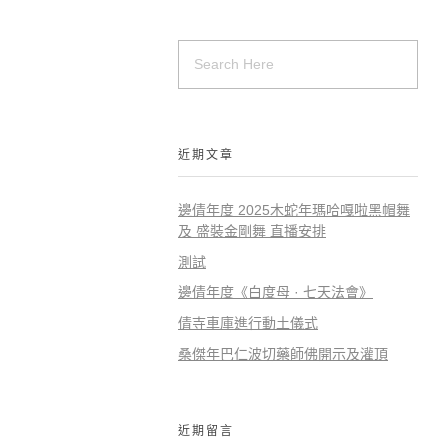
近期文章
邊倩年度 2025木蛇年瑪哈嘎啦黑帽舞
及 盛裝金剛舞 直播安排
測試
邊倩年度《白度母 · 七天法會》
倩寺車庫進行動土儀式
桑傑年巴仁波切藥師佛開示及灌頂
近期留言