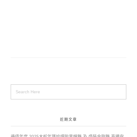
近期文章
邊倩年度 2025木蛇年瑪哈嘎啦黑帽舞 及 盛裝金剛舞 直播安