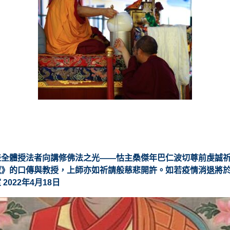
表全體授法者向講修佛法之光——怙主桑傑年巴仁波切尊前虔誠
》的口傳與教授，上師亦如祈請般慈悲開許。如若疫情消退將於20
022年4月18日