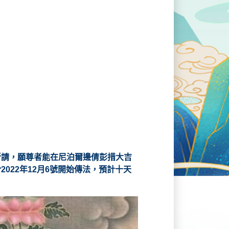
祈請，願尊者能在尼泊爾邊倩彭措大吉
22年12月6號開始傳法，預計十天