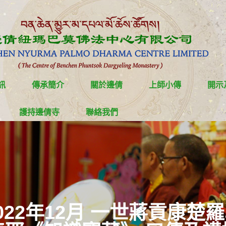
訊
傳承簡介
關於邊倩
上師小傳
開示
護持邊倩寺
聯絡我們
022年12月 一世蔣貢康楚