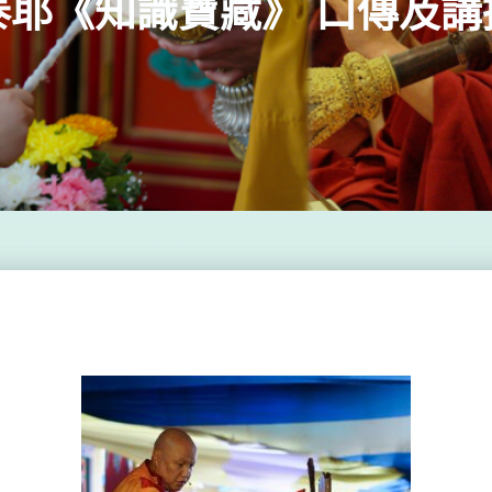
泰耶《知識寶藏》 口傳及講