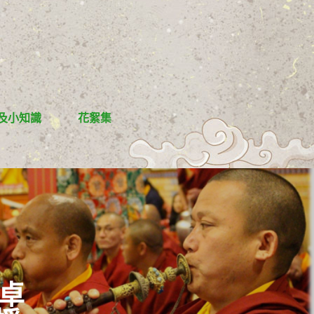
及小知識
花絮集
羅卓