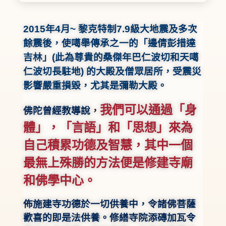
2015
年
4
月
~
黎克特制
7.9
級大地震
及多次
餘震後，使噶舉傳承之一的「邊倩彭措達
吉林」
(
此為尊貴的桑傑年巴仁波切和天噶
仁波切長駐地
)
的大殿及僧眾居所，受震災
影響嚴重損毀，尤其是彌勒大殿。
我們可以通過「身
佛陀曾經教導說
，
體」，「言語」和「思想」來為
自己積累功德及智慧，其中一個
最無上殊勝的方法便是修建寺廟
和佛學中心。
佈施建寺功德
於一切供養中，令諸佛菩薩
歡喜的即是法供養。修繕寺院添磚加瓦令