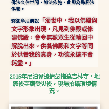
佛法久住世間，如法佈施，此即為殊勝法
供養。
「濁世中，我以佛殿與
釋迦牟尼佛說
文字形象出現，凡見到佛殿或修
建佛殿，會令無數眾生從輪回中
解脫出來。供養佛殿和文字等同
於供養我的真身，功德永遠不會
耗盡。」
2015年尼泊爾邊倩彭措達吉林寺，地
震後寺廟受災後，現場拍攝環境情
況。