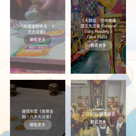
《大藏經．甘珠爾誦
讀五天法會 Kangyur
《年度金剛亥母．七
Sutra Reading 5
天大法會》
Days Puja》
觀看更多
觀看更多
邊倩年度《喜樂金
三日半“心”假期課堂
剛．八天大法會》
觀看更多
觀看更多