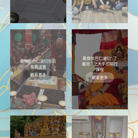
桑傑年巴仁波切“ 了
桑傑年巴仁波切生日
義炬 ” 之大手印前行
長壽法會
課程
觀看更多
觀看更多