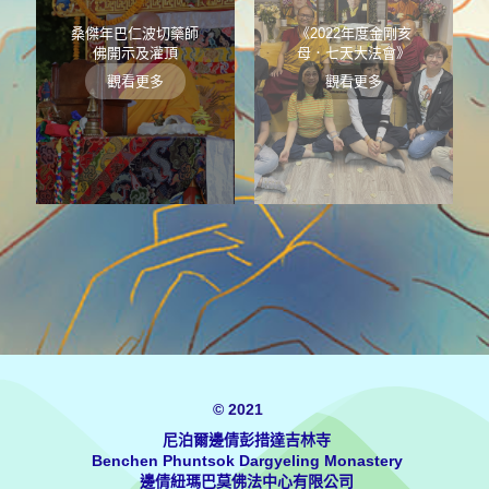
桑傑年巴仁波切藥師
《2022年度金剛亥
佛開示及灌頂
母．七天大法會》
觀看更多
觀看更多
© 2021
尼泊爾邊倩彭措達吉林寺
Benchen Phuntsok Dargyeling Monastery
邊倩紐瑪巴莫佛法中心有限公司