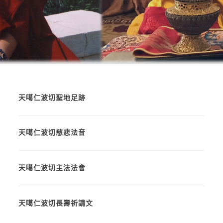
天噶仁波切聖地足跡
天噶仁波切慈悲法音
天噶仁波切主法法會
天噶仁波切長壽祈請文