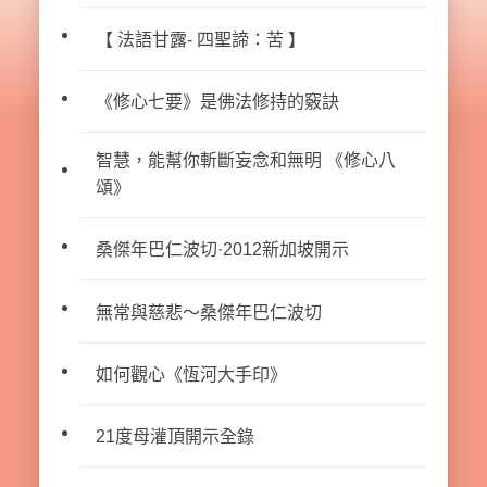
【 法語甘露- 四聖諦：苦 】
《修心七要》是佛法修持的竅訣
智慧，能幫你斬斷妄念和無明 《修心八
頌》
桑傑年巴仁波切·2012新加坡開示
無常與慈悲～桑傑年巴仁波切
如何觀心《恆河大手印》
21度母灌頂開示全錄