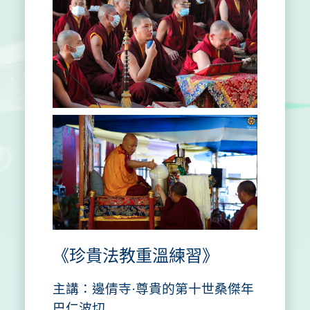
《珍貴法教重溫練習》
主講：邊倩寺·尊貴的第十世桑傑年
巴仁波切