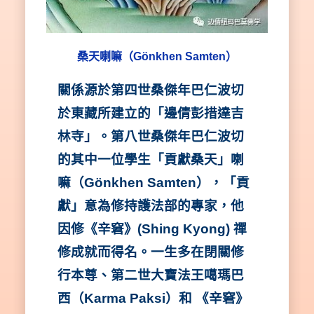
桑天喇嘛（Gönkhen Samten）
關係源於第四世桑傑年巴仁波切
於東藏所建立的「邊倩彭措達吉
林寺」。第八世桑傑年巴仁波切
的其中一位學生「貢獻桑天」喇
嘛（Gönkhen Samten），「貢
獻」意為修持護法部的專家，他
因修《辛窘》(Shing Kyong) 禪
修成就而得名。一生多在閉關修
行本尊、第二世大寶法王噶瑪巴
西（Karma Paksi）和 《辛窘》