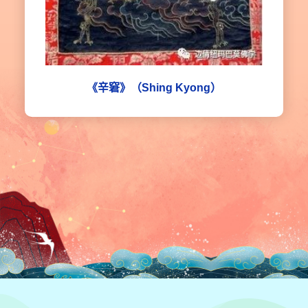
《辛窘》（Shing Kyong）