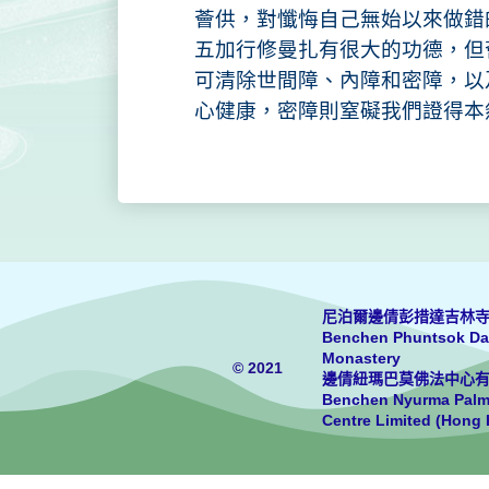
薈供，對懺悔自己無始以來做錯
五加行修曼扎有很大的功德，但
可清除世間障、內障和密障，以
心健康，密障則窒礙我們證得本
尼泊爾邊倩彭措達吉林
Benchen Phuntsok Da
Monastery
© 2021
邊倩紐瑪巴莫佛法中心
Benchen Nyurma Pal
Centre Limited (Hong