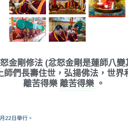
怒金剛修法 (忿怒金剛是蓮師八變
上師們長壽住世，弘揚佛法，世界
離苦得樂
離苦得樂
。
月22日舉行。