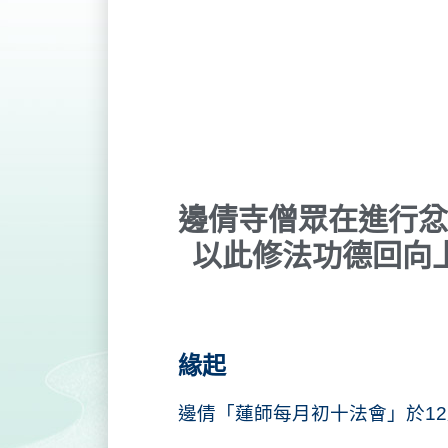
邊倩寺僧眾在進行忿
以此修法功德回向
緣起
邊倩「蓮師每月初十法會」於12