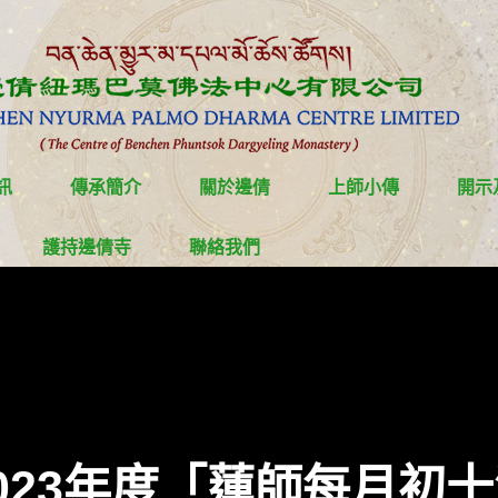
訊
傳承簡介
關於邊倩
上師小傳
開示
護持邊倩寺
聯絡我們
023年度「蓮師每月初