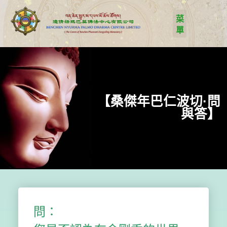
【桑傑年巴仁波切·問
與答】
問：